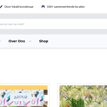
Door lokale kunstenaar
100+ samenwerkende locaties
Over Ons
Shop