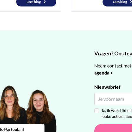
Lees blog
Lees blog
Vragen? Ons team
Neem contact met 
agenda >
Nieuwsbrief
Ja, ik word lid 
leuke acties, nie
nfo@artpub.nl