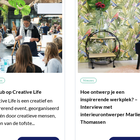
ws
Nieuws
ub op Creative Life
Hoe ontwerp je een
inspirerende werkplek? –
ive Life is een creatief en
Interview met
rerend event, georganiseerd
interieurontwerper Marli
én door creatieve mensen,
Thomassen
n van de tofste...