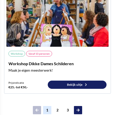
Workshop
Vanaf
10
personen
Workshop Dikke Dames Schilderen
Maak je eigen meesterwerk!
Prijsindicatie
Bekijk uitje
€25,- tot €50,-
1
2
3