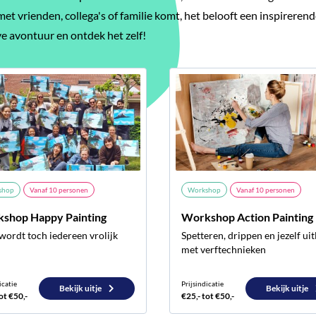
et vrienden, collega's of familie komt, het belooft een inspireren
ve avontuur en ontdek het zelf!
shop
Vanaf
10
personen
Workshop
Vanaf
10
personen
shop Happy Painting
Workshop Action Painting
wordt toch iedereen vrolijk
Spetteren, drippen en jezelf ui
met verftechnieken
icatie
Prijsindicatie
Bekijk uitje
Bekijk uitje
ot €50,-
€25,- tot €50,-