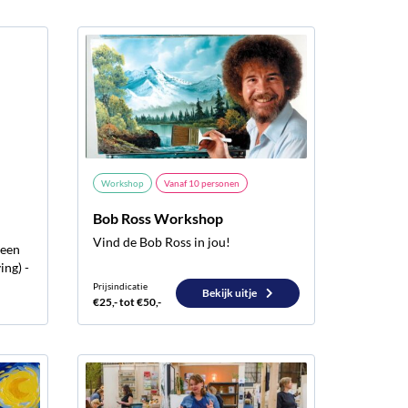
Workshop
Vanaf
10
personen
Bob Ross Workshop
Vind de Bob Ross in jou!
 een
ing) -
Prijsindicatie
Bekijk uitje
€25,- tot €50,-