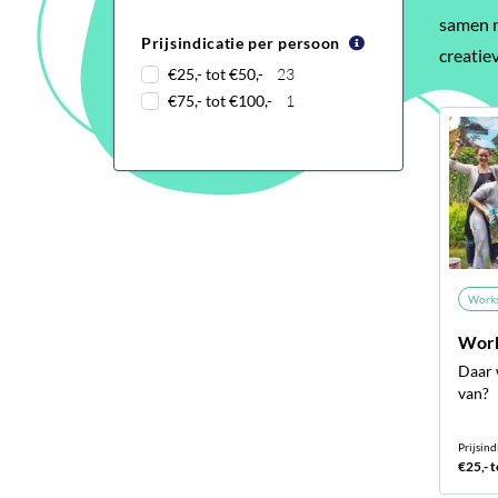
samen m
Prijsindicatie per persoon
creatie
€25,- tot €50,-
23
€75,- tot €100,-
1
Work
Work
Daar 
van?
Prijsind
€25,- t