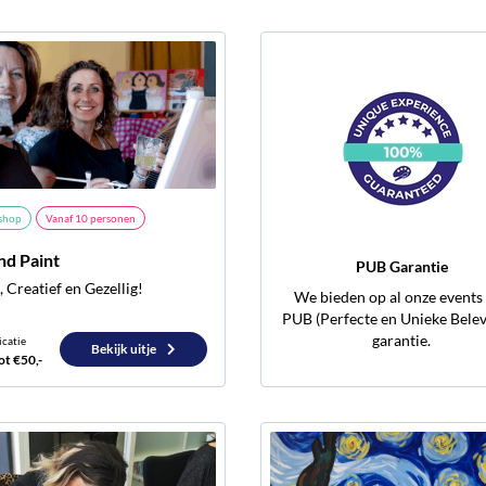
shop
Vanaf
10
personen
nd Paint
PUB Garantie
 Creatief en Gezellig!
We bieden op al onze events
PUB (Perfecte en Unieke Belev
garantie.
icatie
Bekijk uitje
ot €50,-