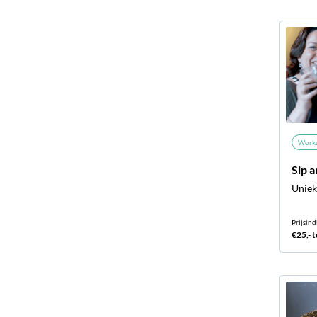
Work
Sip a
Uniek,
Prijsind
€25,- t