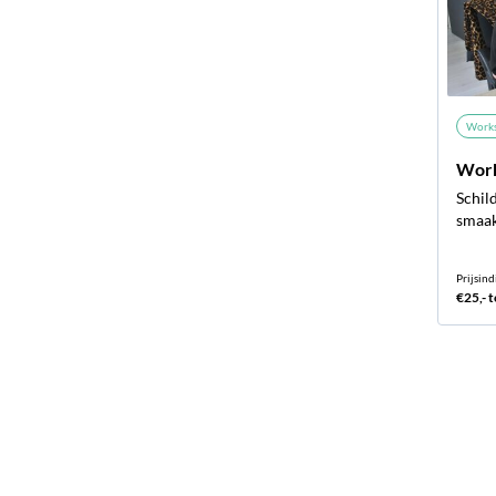
Work
Work
Schild
smaa
Prijsind
€25,- t