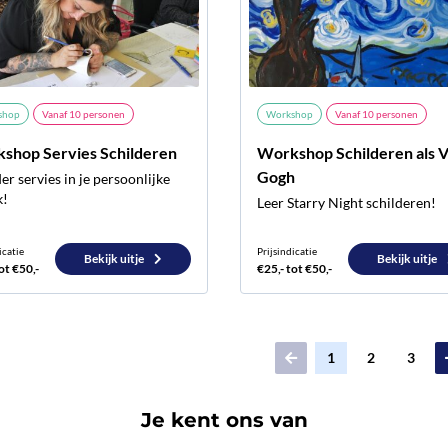
shop
Vanaf
10
personen
Workshop
Vanaf
10
personen
shop Servies Schilderen
Workshop Schilderen als 
Gogh
er servies in je persoonlijke
k!
Leer Starry Night schilderen!
icatie
Prijsindicatie
Bekijk uitje
Bekijk uitje
ot €50,-
€25,- tot €50,-
1
2
3
Je kent ons van