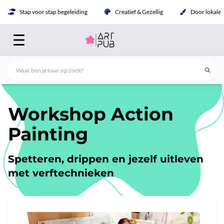
Stap voor stap begeleiding
Creatief & Gezellig
Door lokale 
Workshop Action
Painting
Spetteren, drippen en jezelf uitleven
met verftechnieken