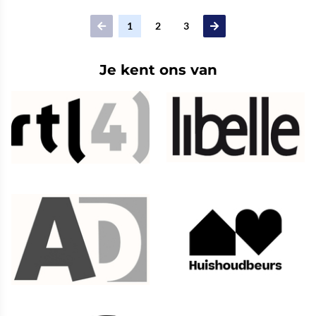
1
2
3
Je kent ons van