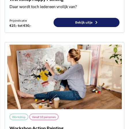
Daar wordt toch iedereen vrolijk van?
Prijsindicatie
Bekijk uitje
€25,- tot €50,-
Workshop
Vanaf
10
personen
Workshop Action Painting