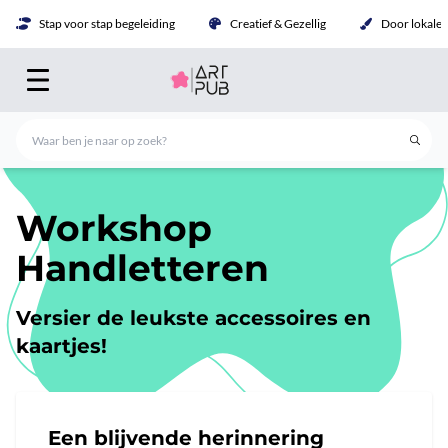
Stap voor stap begeleiding
Creatief & Gezellig
Door lokale 
Workshop
Handletteren
Versier de leukste accessoires en
kaartjes!
Een blijvende herinnering