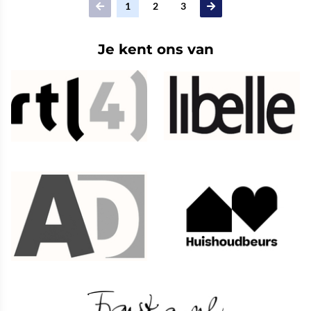
1
2
3
Je kent ons van