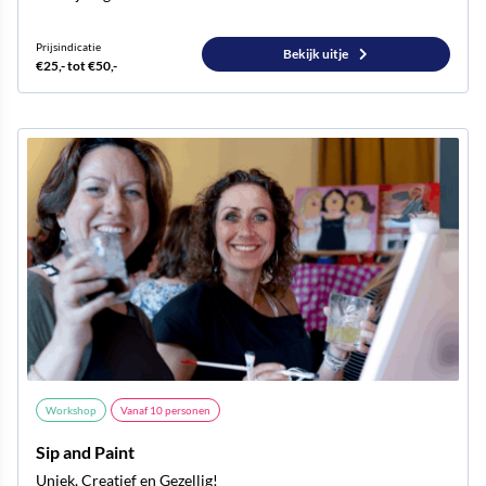
Prijsindicatie
Bekijk uitje
€25,- tot €50,-
Workshop
Vanaf
10
personen
Sip and Paint
Uniek, Creatief en Gezellig!