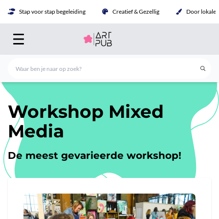
Stap voor stap begeleiding
Creatief & Gezellig
Door lokale 
Workshop Mixed
Media
De meest gevarieerde workshop!