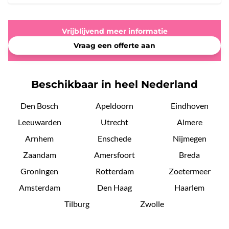
Vrijblijvend meer informatie
Vraag een offerte aan
Beschikbaar in heel Nederland
Den Bosch
Apeldoorn
Eindhoven
Leeuwarden
Utrecht
Almere
Arnhem
Enschede
Nijmegen
Zaandam
Amersfoort
Breda
Groningen
Rotterdam
Zoetermeer
Amsterdam
Den Haag
Haarlem
Tilburg
Zwolle