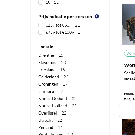
10
21
Prijsindicatie per persoon
€25,- tot €50,-
21
€75,- tot €100,-
1
Locatie
Work
Drenthe
15
Flevoland
20
Work
Friesland
15
Schild
Gelderland
22
smaa
Groningen
17
Limburg
17
Prijsind
Noord-Brabant
22
€25,- t
Noord-Holland
22
Overijssel
22
Utrecht
22
Zeeland
16
Zuid-Holland
22