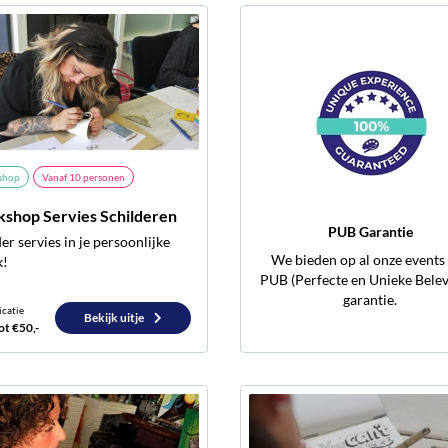
shop
Vanaf
10
personen
shop Servies Schilderen
PUB Garantie
er servies in je persoonlijke
We bieden op al onze events
k!
PUB (Perfecte en Unieke Belev
garantie.
icatie
Bekijk uitje
ot €50,-