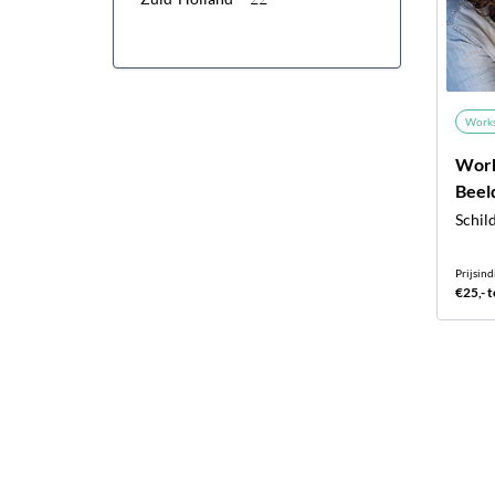
Work
Work
Beel
Schil
Prijsind
€25,- t