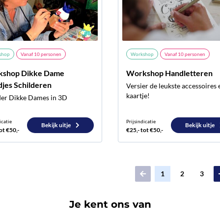
shop
Vanaf
10
personen
Workshop
Vanaf
10
personen
shop Dikke Dame
Workshop Handletteren
djes Schilderen
Versier de leukste accessoires 
kaartje!
der Dikke Dames in 3D
icatie
Prijsindicatie
Bekijk uitje
Bekijk uitje
ot €50,-
€25,- tot €50,-
1
2
3
Je kent ons van