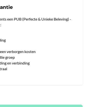
antie
ents een PUB (Perfecte & Unieke Beleving) -
:
ding
 geen verborgen kosten
lie groep
ding en verbinding
traal