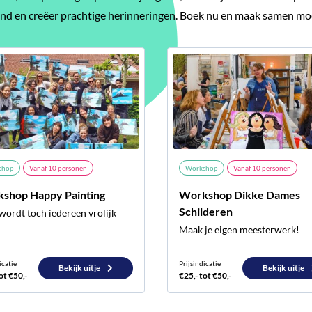
band en creëer prachtige herinneringen. Boek nu en maak samen 
shop
Vanaf
10
personen
Workshop
Vanaf
10
personen
shop Happy Painting
Workshop Dikke Dames
Schilderen
wordt toch iedereen vrolijk
Maak je eigen meesterwerk!
icatie
Prijsindicatie
Bekijk uitje
Bekijk uitje
ot €50,-
€25,- tot €50,-