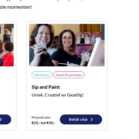
mooie momenten!
Workshop
Vanaf
10
personen
Sip and Paint
Uniek, Creatief en Gezellig!
Prijsindicatie
Bekijk uitje
€25,- tot €50,-