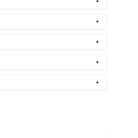
+
+
+
+
+