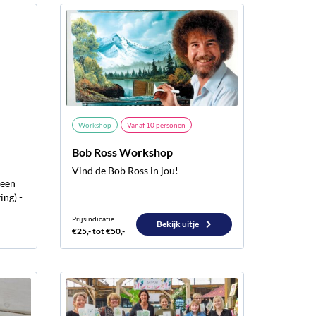
Workshop
Vanaf
10
personen
Bob Ross Workshop
Vind de Bob Ross in jou!
 een
ing) -
Prijsindicatie
Bekijk uitje
€25,- tot €50,-