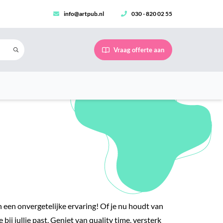
info@artpub.nl
030 - 820 02 55
Vraag offerte aan
en onvergetelijke ervaring! Of je nu houdt van
 bij jullie past. Geniet van quality time, versterk