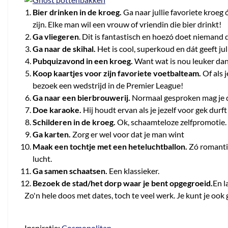
Bier drinken in de kroeg.
Ga naar jullie favoriete kroeg 
zijn. Elke man wil een vrouw of vriendin die bier drinkt!
Ga vliegeren
. Dit is fantastisch en hoezó doet niemand d
Ga naar de skihal.
Het is cool, superkoud en dát geeft ju
Pubquizavond in een kroeg.
Want wat is nou leuker dan
Koop kaartjes voor zijn favoriete voetbalteam.
Of als 
bezoek een wedstrijd in de Premier League!
Ga naar een bierbrouwerij.
Normaal gesproken mag je d
Doe karaoke.
Hij houdt ervan als je jezelf voor gek durft
Schilderen in de kroeg.
Ok, schaamteloze zelfpromotie. 
Ga karten.
Zorg er wel voor dat je man wint
Maak een tochtje met een heteluchtballon.
Zó romantis
lucht.
Ga samen schaatsen.
Een klassieker.
Bezoek de stad/het dorp waar je bent opgegroeid.
En l
Zo'n hele doos met dates, toch te veel werk. Je kunt je o
Inspiratie:
Cosmopolitan