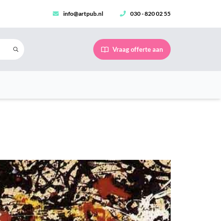
info@artpub.nl
030 - 820 02 55
Vraag offerte aan