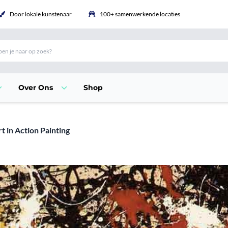
Door lokale kunstenaar
100+ samenwerkende locaties
Over Ons
Shop
t in Action Painting