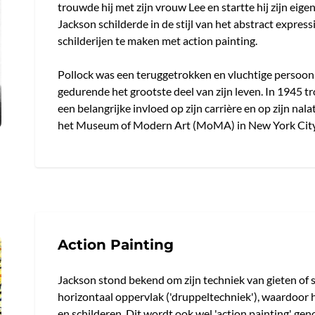
trouwde hij met zijn vrouw Lee en startte hij zijn eige
Jackson schilderde in de stijl van het abstract expre
schilderijen te maken met action painting.
Pollock was een teruggetrokken en vluchtige persoonl
gedurende het grootste deel van zijn leven. In 1945 t
een belangrijke invloed op zijn carrière en op zijn nal
het Museum of Modern Art (MoMA) in New York City e
Action Painting
Jackson stond bekend om zijn techniek van gieten of 
horizontaal oppervlak ('druppeltechniek'), waardoor h
en schilderen. Dit wordt ook wel 'action painting' gen