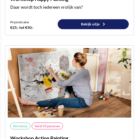
Daar wordt toch iedereen vrolijk van?
Prijsindicatie
Bekijk uitje
€25,- tot €50,-
Workshop
Vanaf
10
personen
Workshop Action Painting