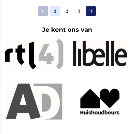
1
2
3
Je kent ons van