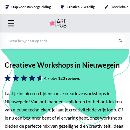
Stap voor stap begeleiding
Creatief & Gezellig
Door lokale 
Creatieve Workshops in Nieuwegein
4.7 obv
120 reviews
Laat je inspireren tijdens onze creatieve workshops in
Nieuwegein! Van ontspannen schilderen tot het ontdekken
van nieuwe technieken, je laat je creativiteit de vrije loop. Of
je nu een beginner bent of al ervaring hebt, onze workshops
bieden de perfecte mix van gezelligheid en creativiteit. Ideaal