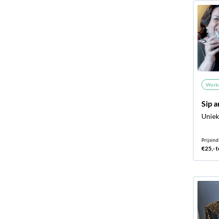
Work
Sip a
Uniek,
Prijsind
€25,- t