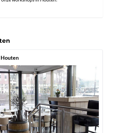
ten
n Houten