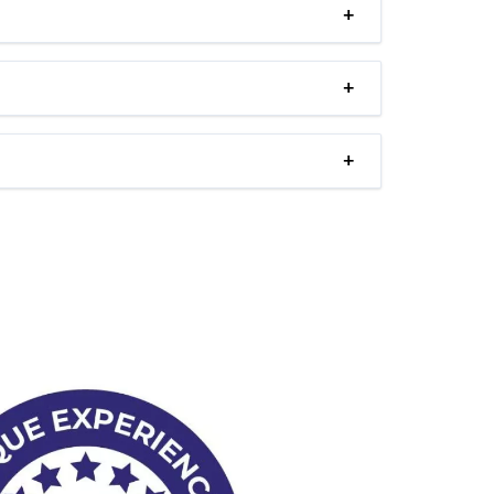
+
+
+