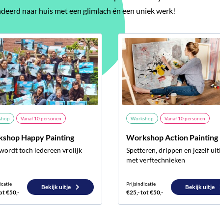
deerd naar huis met een glimlach én een uniek werk!
shop
Vanaf
10
personen
Workshop
Vanaf
10
personen
shop Happy Painting
Workshop Action Painting
wordt toch iedereen vrolijk
Spetteren, drippen en jezelf ui
met verftechnieken
icatie
Prijsindicatie
Bekijk uitje
Bekijk uitje
ot €50,-
€25,- tot €50,-