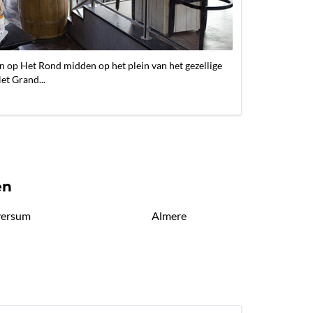
 op Het Rond midden op het plein van het gezellige
t Grand...
en
versum
Almere