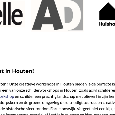
et in Houten!
 te laten? Onze creatieve workshops in Houten bieden je de perfecte
een van onze schilderworkshops in Houten, zoals acryl schilderen
orkshop
en schilder een prachtig landschap met olieverf in zijn her
e dorpskern en de groene omgeving die uitnodigt tot rust en creativ
 de historische sfeer rondom Fort Honswijk. Vergeet niet een kij
 een fotomoment waard zijn! Laat je inspireren en kies voor een v