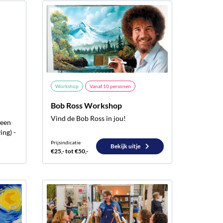
Workshop
Vanaf
10
personen
Bob Ross Workshop
Vind de Bob Ross in jou!
 een
ing) -
Prijsindicatie
Bekijk uitje
€25,- tot €50,-