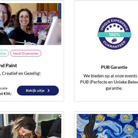
shop
Vanaf
10
personen
nd Paint
PUB Garantie
 Creatief en Gezellig!
We bieden op al onze events
PUB (Perfecte en Unieke Belev
garantie.
icatie
Bekijk uitje
ot €50,-