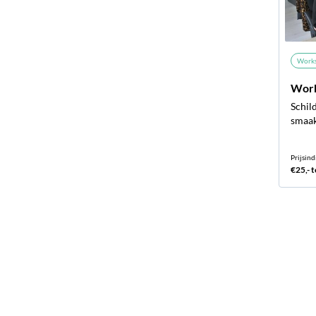
Work
Work
Schild
smaa
Prijsind
€25,- t