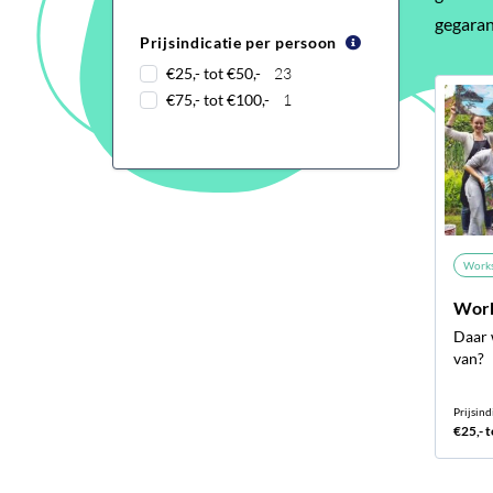
gegaran
Prijsindicatie per persoon
€25,- tot €50,-
23
€75,- tot €100,-
1
Work
Work
Daar 
van?
Prijsind
€25,- t