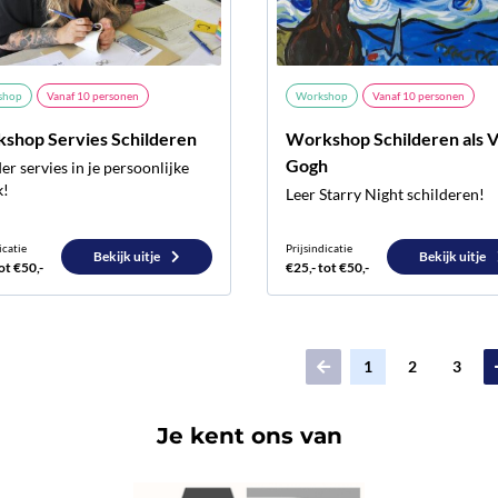
shop
Vanaf
10
personen
Workshop
Vanaf
10
personen
shop Servies Schilderen
Workshop Schilderen als 
Gogh
er servies in je persoonlijke
k!
Leer Starry Night schilderen!
icatie
Prijsindicatie
Bekijk uitje
Bekijk uitje
ot €50,-
€25,- tot €50,-
1
2
3
Je kent ons van