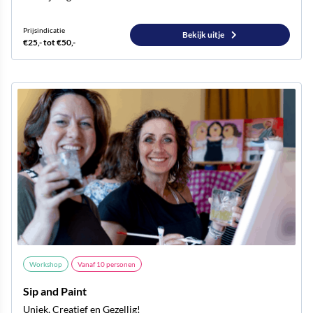
Prijsindicatie
Bekijk uitje
€25,- tot €50,-
Workshop
Vanaf
10
personen
Sip and Paint
Uniek, Creatief en Gezellig!