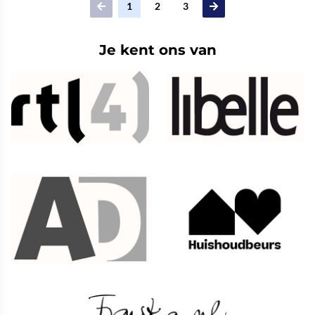
1
2
3
Je kent ons van