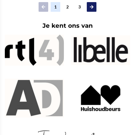
1
2
3
Je kent ons van