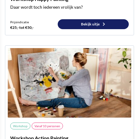
Daar wordt toch iedereen vrolijk van?
Prijsindicatie
Bekijk uitje
€25,- tot €50,-
Workshop
Vanaf
10
personen
Workshop Action Painting