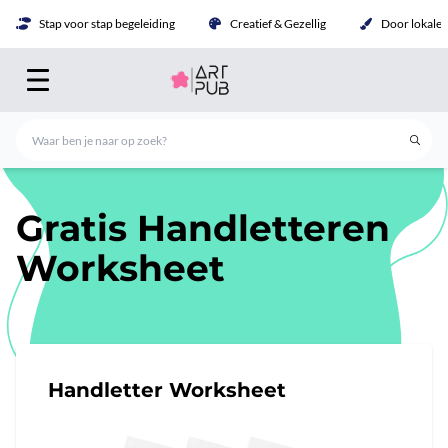
Stap voor stap begeleiding
Creatief & Gezellig
Door lokale 
Gratis Handletteren
Worksheet
Handletter Worksheet