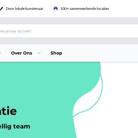
Door lokale kunstenaar
100+ samenwerkende locaties
Over Ons
Shop
tie
llig team