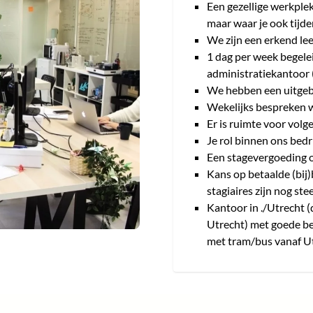
Een gezellige werkplek
maar waar je ook tijde
We zijn een erkend lee
1 dag per week begelei
administratiekantoo
We hebben een uitge
Wekelijks bespreken w
Er is ruimte voor volg
Je rol binnen ons bedr
Een stagevergoeding op
Kans op betaalde (bij)
stagiaires zijn nog st
Kantoor in ./Utrecht (
Utrecht) met goede be
met tram/bus vanaf U