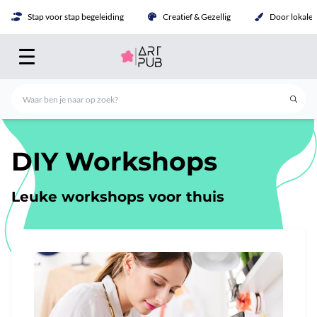
Stap voor stap begeleiding
Creatief & Gezellig
Door lokale 
DIY Workshops
Leuke workshops voor thuis