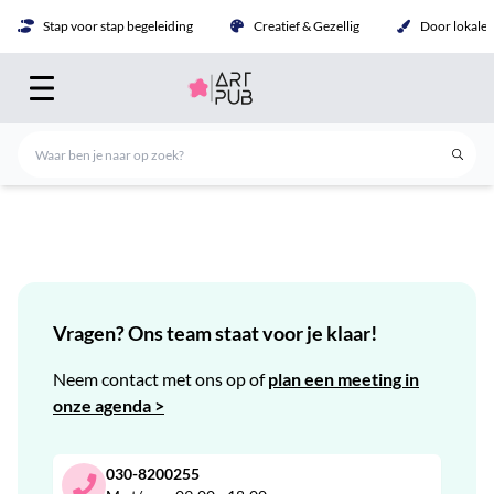
Stap voor stap begeleiding
Creatief & Gezellig
Door lokale 
Vragen? Ons team staat voor je klaar!
Neem contact met ons op of
plan een meeting in
onze agenda >
030-8200255