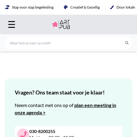
Stap voor stap begeleiding
Creatief & Gezellig
Door lokale 
Vragen? Ons team staat voor je klaar!
Neem contact met ons op of
plan een meeting in
onze agenda >
030-8200255