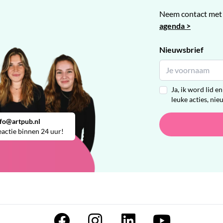
Neem contact met 
agenda >
Nieuwsbrief
Ja, ik word lid 
leuke acties, nie
nfo@artpub.nl
actie binnen 24 uur!