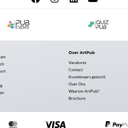
Over ArtPub
dam
Vacatures
ch
Contact
ort
Kunstenaars gezocht
Over Ons
ag
Waarom ArtPub?
am
Brochure