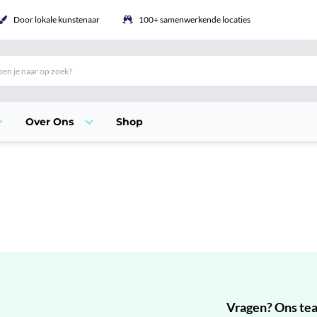
Door lokale kunstenaar
100+ samenwerkende locaties
Over Ons
Shop
Vragen? Ons team