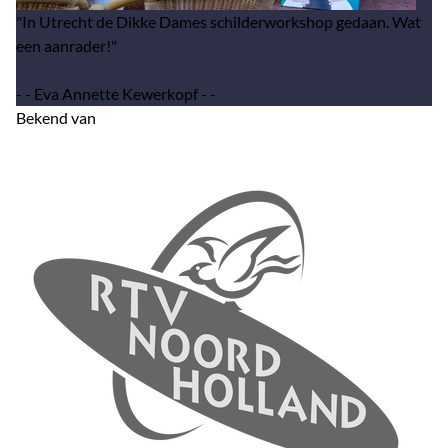
"In Utrecht de Dikke Dames schilderworkshop gedaan. Wat
een aanrader!"
- - Eva Annette Kewerkopf - -
Bekend van