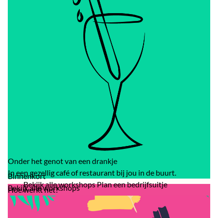
Onder het genot van een drankje
In een gezellig café of restaurant bij jou in de buurt.
Binnenkort
Bekijk alle workshops
Plan een bedrijfsuitje
Bekijk alle workshops
Hoe werkt het?