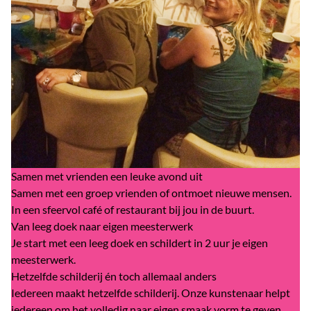
Samen met vrienden een leuke avond uit
Samen met een groep vrienden of ontmoet nieuwe mensen.
In een sfeervol café of restaurant bij jou in de buurt.
Van leeg doek naar eigen meesterwerk
Je start met een leeg doek en schildert in 2 uur je eigen
meesterwerk.
Hetzelfde schilderij én toch allemaal anders
Iedereen maakt hetzelfde schilderij. Onze kunstenaar helpt
iedereen om het volledig naar eigen smaak vorm te geven