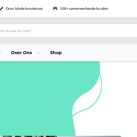
Door lokale kunstenaar
100+ samenwerkende locaties
Over Ons
Shop