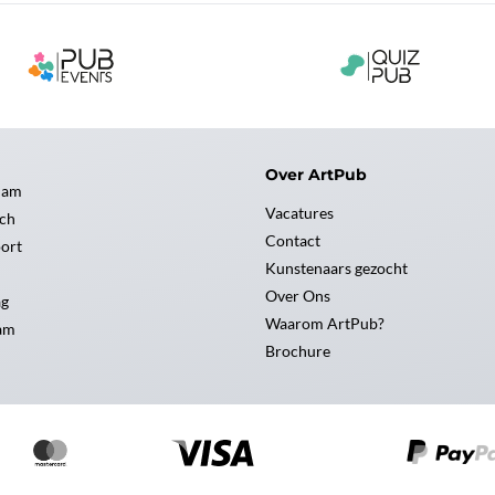
Over ArtPub
dam
Vacatures
ch
Contact
ort
Kunstenaars gezocht
Over Ons
ag
Waarom ArtPub?
am
Brochure