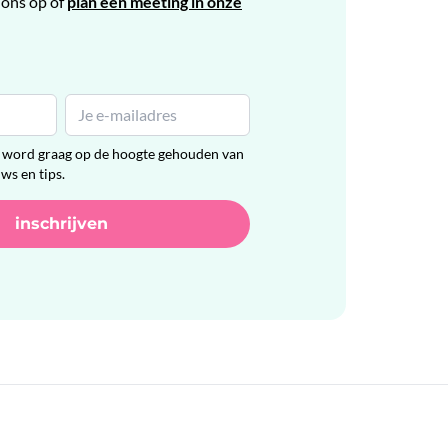
ons op of
plan een meeting in onze
en word graag op de hoogte gehouden van
uws en tips.