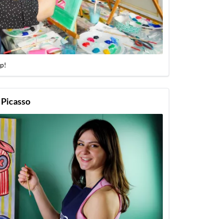
p!
 Picasso