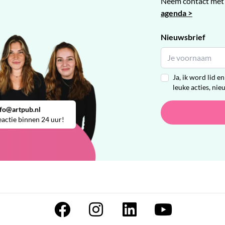
Neem contact met 
agenda >
Nieuwsbrief
Ja, ik word lid 
leuke acties, nie
nfo@artpub.nl
actie binnen 24 uur!