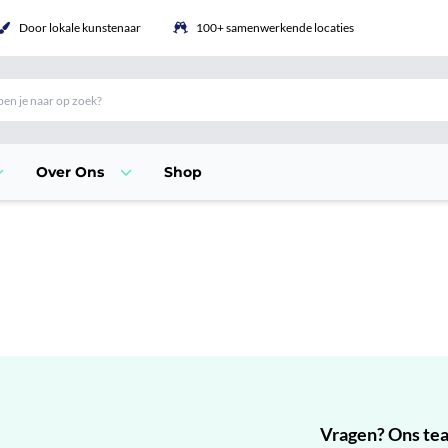
Door lokale kunstenaar
100+ samenwerkende locaties
Over Ons
Shop
Vragen? Ons team