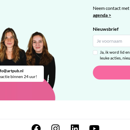
Neem contact met 
agenda >
Nieuwsbrief
Ja, ik word lid 
leuke acties, nie
nfo@artpub.nl
actie binnen 24 uur!