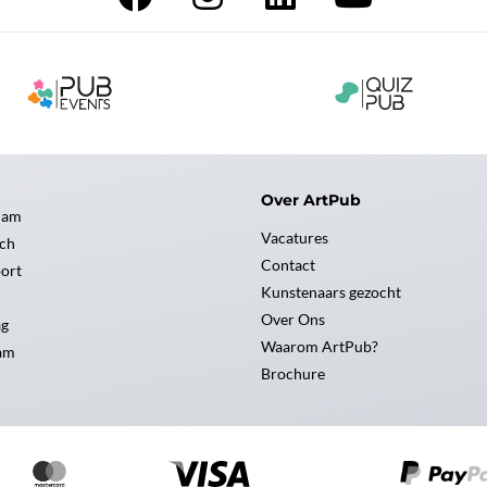
Over ArtPub
dam
Vacatures
ch
Contact
ort
Kunstenaars gezocht
Over Ons
ag
Waarom ArtPub?
am
Brochure