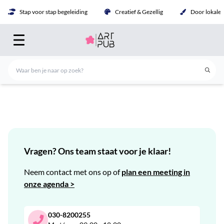
Stap voor stap begeleiding
Creatief & Gezellig
Door lokale 
Vragen? Ons team staat voor je klaar!
Neem contact met ons op of
plan een meeting in
onze agenda >
030-8200255