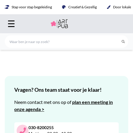
Stap voor stap begeleiding
Creatief & Gezellig
Door lokale 
Vragen? Ons team staat voor je klaar!
Neem contact met ons op of
plan een meeting in
onze agenda >
030-8200255