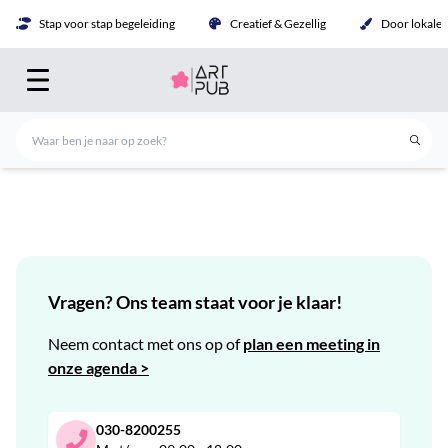
Stap voor stap begeleiding
Creatief & Gezellig
Door lokale 
Vragen? Ons team staat voor je klaar!
Neem contact met ons op of
plan een meeting in
onze agenda >
030-8200255