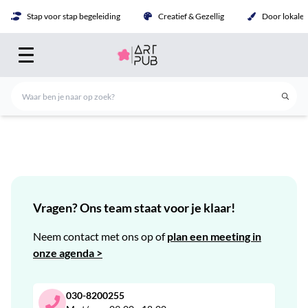
Stap voor stap begeleiding
Creatief & Gezellig
Door lokale 
Vragen? Ons team staat voor je klaar!
Neem contact met ons op of
plan een meeting in
onze agenda >
030-8200255