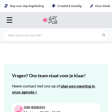
Stap voor stap begeleiding
Creatief & Gezellig
Door lokale 
Vragen? Ons team staat voor je klaar!
Neem contact met ons op of
plan een meeting in
onze agenda >
030-8200255