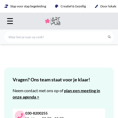
Stap voor stap begeleiding
Creatief & Gezellig
Door lokale 
Vragen? Ons team staat voor je klaar!
Neem contact met ons op of
plan een meeting in
onze agenda >
030-8200255