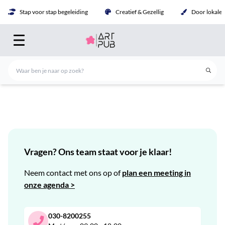
Stap voor stap begeleiding
Creatief & Gezellig
Door lokale 
Vragen? Ons team staat voor je klaar!
Neem contact met ons op of
plan een meeting in
onze agenda >
030-8200255