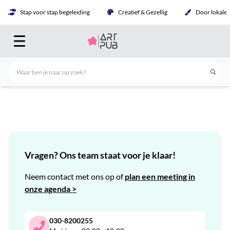
Stap voor stap begeleiding
Creatief & Gezellig
Door lokale 
Vragen? Ons team staat voor je klaar!
Neem contact met ons op of
plan een meeting in
onze agenda >
030-8200255