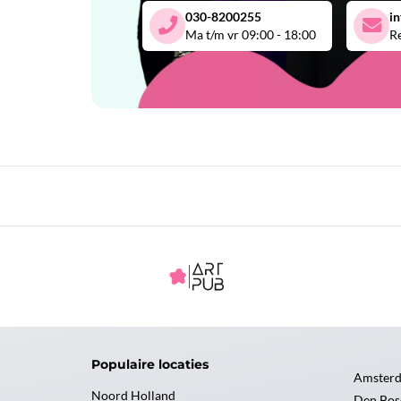
030-8200255
i
Ma t/m vr 09:00 - 18:00
Re
Populaire locaties
Amster
Noord Holland
Den Bos