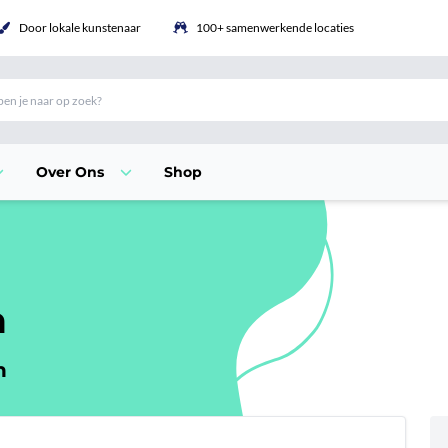
Door lokale kunstenaar
100+ samenwerkende locaties
Over Ons
Shop
n
n