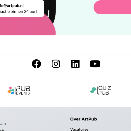
nfo@artpub.nl
actie binnen 24 uur!
Over ArtPub
dam
Vacatures
ch