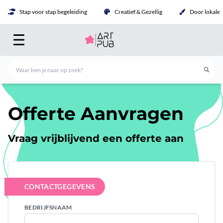
Stap voor stap begeleiding
Creatief & Gezellig
Door lokale 
Offerte Aanvragen
Vraag vrijblijvend een offerte aan
CONTACTGEGEVENS
BEDRIJFSNAAM