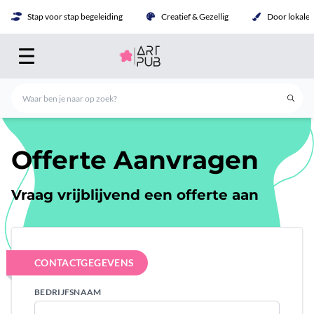
Stap voor stap begeleiding
Creatief & Gezellig
Door lokale 
Offerte Aanvragen
Vraag vrijblijvend een offerte aan
CONTACTGEGEVENS
BEDRIJFSNAAM