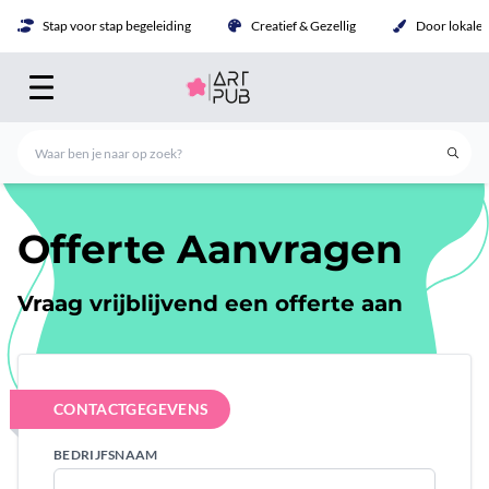
Stap voor stap begeleiding
Creatief & Gezellig
Door lokale 
Offerte Aanvragen
Vraag vrijblijvend een offerte aan
CONTACTGEGEVENS
BEDRIJFSNAAM