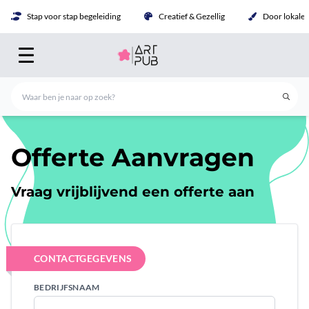
Stap voor stap begeleiding
Creatief & Gezellig
Door lokale 
Offerte Aanvragen
Vraag vrijblijvend een offerte aan
CONTACTGEGEVENS
BEDRIJFSNAAM