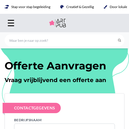
Stap voor stap begeleiding
Creatief & Gezellig
Door lokale 
Offerte Aanvragen
Vraag vrijblijvend een offerte aan
CONTACTGEGEVENS
BEDRIJFSNAAM