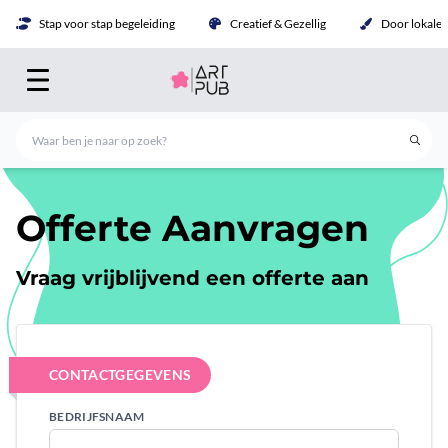
Stap voor stap begeleiding
Creatief & Gezellig
Door lokale 
Offerte Aanvragen
Vraag vrijblijvend een offerte aan
CONTACTGEGEVENS
BEDRIJFSNAAM