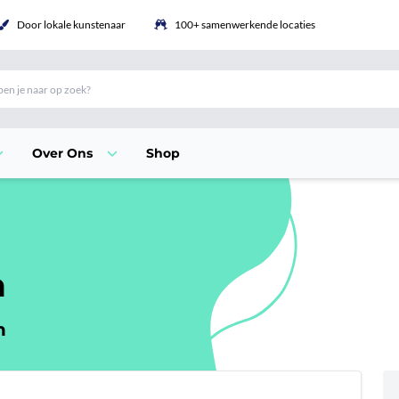
Door lokale kunstenaar
100+ samenwerkende locaties
Over Ons
Shop
n
n