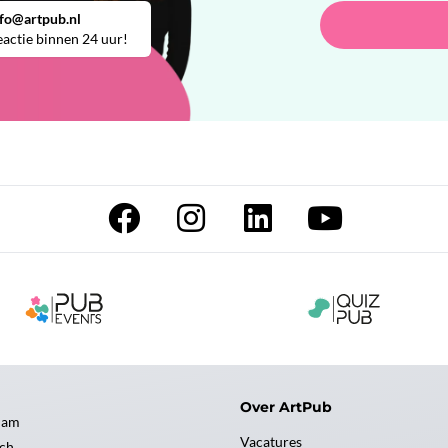
nfo@artpub.nl
actie binnen 24 uur!
Over ArtPub
dam
Vacatures
ch