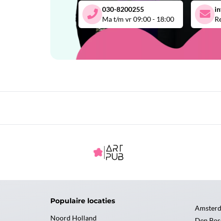
030-8200255
i
Ma t/m vr 09:00 - 18:00
Re
Populaire locaties
Amster
Noord Holland
Den Bos