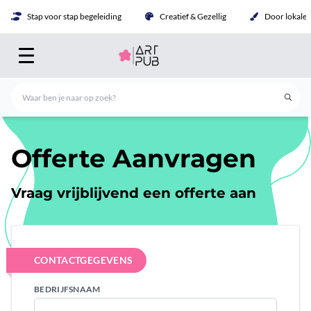
Stap voor stap begeleiding
Creatief & Gezellig
Door lokale 
Offerte Aanvragen
Vraag vrijblijvend een offerte aan
CONTACTGEGEVENS
BEDRIJFSNAAM